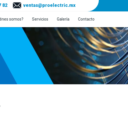
7 82
ventas@proelectric.mx
énes somos?
Servicios
Galería
Contacto
S