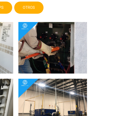
PS
OTROS
View Project