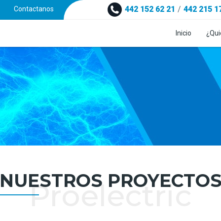
442 152 62 21
/
442 215 1
Contactanos
Inicio
¿Qui
NUESTROS PROYECTO
Proelectric